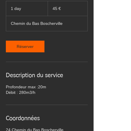
45
euros
1 day
1
45 €
d
a
Chemin du Bas Boscherville
Réserver
Description du service
Profondeur max :20m
Débit : 280m3/h
Coordonnées
24 Chemin du Bas Boscherville,