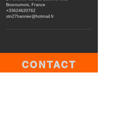
Bosroumois, France
+33624620762
stn27hannier@hotmail.fr
CONTACT
06.24.62.07.62