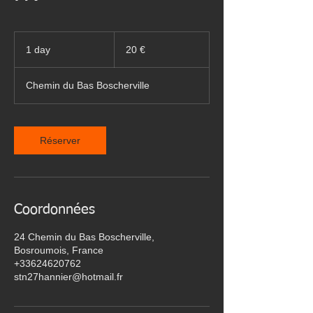
20
euros
1 day
1
20 €
d
a
Chemin du Bas Boscherville
Réserver
Coordonnées
24 Chemin du Bas Boscherville,
Bosroumois, France
+33624620762
stn27hannier@hotmail.fr