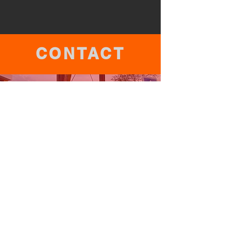
CONTACT
06.24.62.07.62
stn27hannier@hotmail.com
24 chemin du bas
Boscherville, Bosroumois