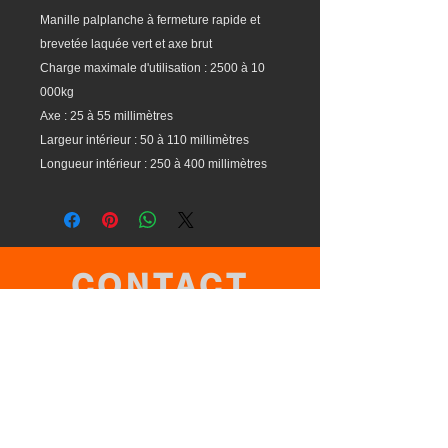
Manille palplanche à fermeture rapide et
brevetée laquée vert et axe brut
Charge maximale d'utilisation : 2500 à 10
000kg
Axe : 25 à 55 millimètres
Largeur intérieur : 50 à 110 millimètres
Longueur intérieur : 250 à 400 millimètres
CONTACT
06.24.62.07.62