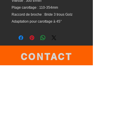
Vitesse : 300 tr/min
Plage carottage : 110-354mm
Raccord de broche : Bride 3 trous Golz
Adaptation pour carottage à 45°
CONTACT
06.24.62.07.62