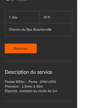
20
euros
1 day
1
20 €
d
a
Chemin du Bas Boscherville
Réserver
Description du service
Portée 800m – Pente -10%/+15%
Précision : 1,5mm à 30m