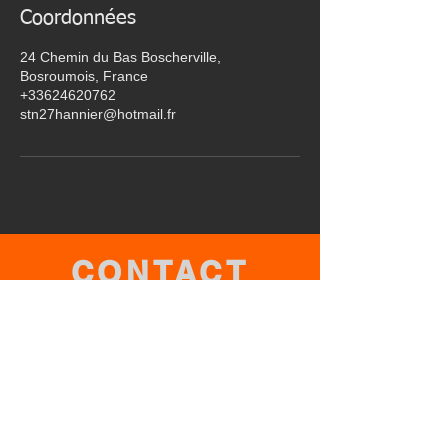
Coordonnées
24 Chemin du Bas Boscherville,
Bosroumois, France
+33624620762
stn27hannier@hotmail.fr
CONTACT
06.24.62.07.62